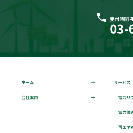
受付時間 平日
03-
ホーム
サービス
会社案内
電力リス
電力調
再エネPP